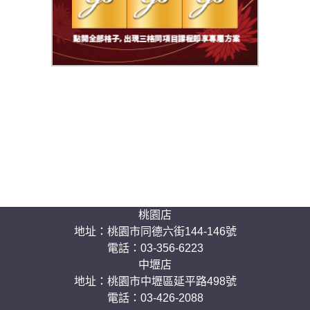
桃園店
地址：
桃園市同德六街144-146號
電話：
03-356-6223
中壢店
地址：
桃園市中壢區延平路498號
電話：
03-426-2088