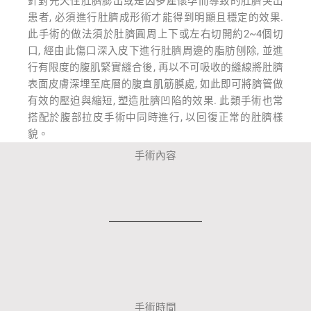
針對先天性肚臍膨出或是因多產懷孕而導致的肚臍突出
患者, 必須進行肚臍成形術才能得到明顯且穩定的效果.
此手術的做法須於肚臍圓周上下或左右切開約2~4個切
口, 經由此傷口深入皮下進行肚臍周邊的脂肪刨除, 並進
行有限度的腹肌緊實縫合後, 再以不可吸收的縫線將肚臍
表面皮膚深埋至底層的腹直肌筋膜處, 如此即可將臍管做
有效的壓迫與縮短, 塑造肚臍凹陷的效果. 此類手術也常
搭配於腹部拉皮手術中同時進行, 以回復正常的肚臍樣
貌。
手術內容
手術時間