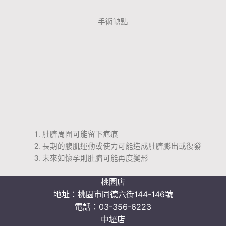
手術缺點
肚臍周圍可能留下疤痕
長期的腹肌運動或使力可能造成肚臍膨出或復發
未來如懷孕則肚臍可能再度變形
桃園店
地址：
桃園市同德六街144-146號
電話：
03-356-6223
中壢店