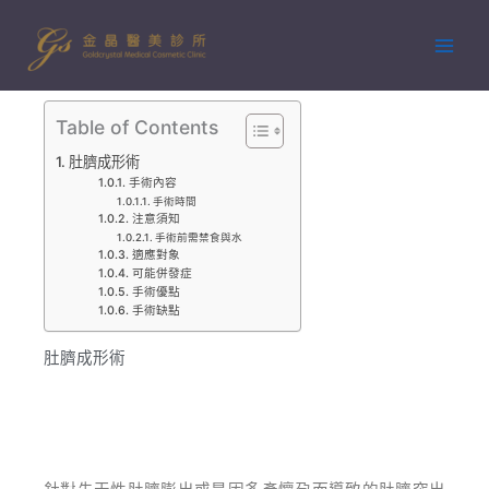
跳
至
主
要
內
Table of Contents
容
肚臍成形術
手術內容
手術時間
注意須知
手術前需禁食與水
適應對象
可能併發症
手術優點
手術缺點
肚臍成形術