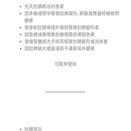
先天肚臍膨出的患者
因多產或懷孕導致肚臍變形, 膨脹或周邊妊娠紋明
顯者
曾穿刺肚臍環或外傷而導致肚臍變形者
因急速減重導致肚臍周圍皮膚鬆弛者
曾接受腹部大手術而導致肚臍變形或消失者
因肚臍過大或過淺而不滿意其外觀者
可能併發症
肚臍發炎