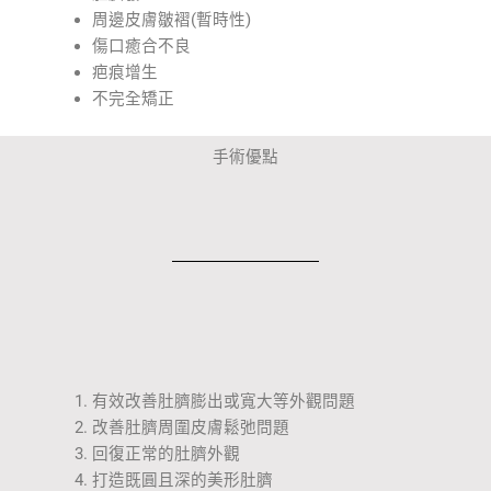
周邊皮膚皺褶(暫時性)
傷口癒合不良
疤痕增生
不完全矯正
手術優點
有效改善肚臍膨出或寬大等外觀問題
改善肚臍周圍皮膚鬆弛問題
回復正常的肚臍外觀
打造既圓且深的美形肚臍