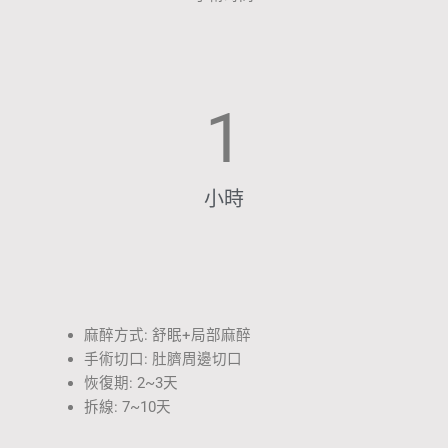
1
小時
麻醉方式: 舒眠+局部麻醉
手術切口: 肚臍周邊切口
恢復期: 2~3天
拆線: 7~10天