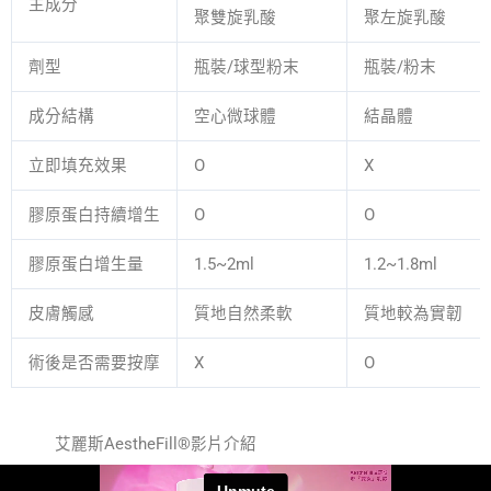
主成分
聚雙旋乳酸
聚左旋乳酸
劑型
瓶裝/球型粉末
瓶裝/粉末
成分結構
空⼼微球體
結晶體
⽴即填充效果
O
X
膠原蛋白持續增生
O
O
膠原蛋白增生量
1.5~2ml
1.2~1.8ml
皮膚觸感
質地自然柔軟
質地較為實韌
術後是否需要按摩
X
O
艾麗斯AestheFill®影片介紹