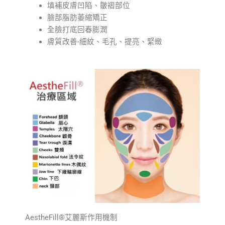
填補皮膚凹陷、皺褶部位
臉部脂肪萎縮矯正
全臉打底回春膨潤
膚質改善-細紋、毛孔、提亮、緊緻
AestheFill®艾麗斯作用機制