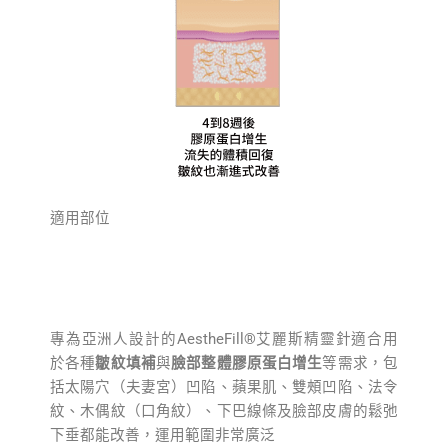
適用部位
專為亞洲人設計的AestheFill®艾麗斯精靈針適合用
於各種
皺紋填補
與
臉部整體膠原蛋白增生
等需求，包
括太陽⽳（夫妻宮）凹陷、蘋果肌、雙頰凹陷、法令
紋、⽊偶紋（⼝⾓紋）、下巴線條及臉部⽪膚的鬆弛
下垂都能改善，運用範圍非常廣泛