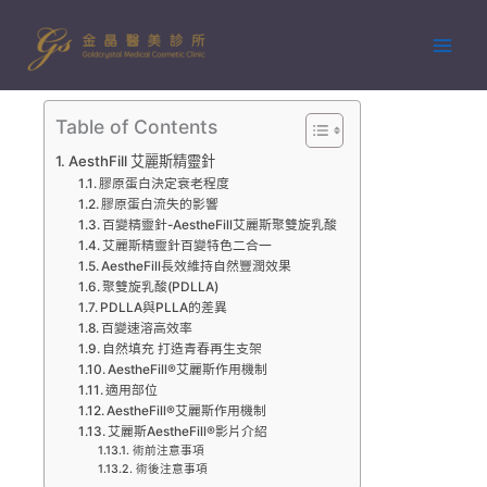
跳
至
主
要
內
Table of Contents
容
AesthFill 艾麗斯精靈針
膠原蛋白決定衰老程度
膠原蛋白流失的影響
百變精靈針-AestheFill艾麗斯聚雙旋乳酸
艾麗斯精靈針百變特色二合一
AestheFill⻑效維持⾃然豐潤效果
聚雙旋乳酸(PDLLA)
PDLLA與PLLA的差異
百變速溶高效率
自然填充 打造青春再生支架
AestheFill®艾麗斯作用機制
適用部位
AestheFill®艾麗斯作用機制
艾麗斯AestheFill®影片介紹
術前注意事項
術後注意事項