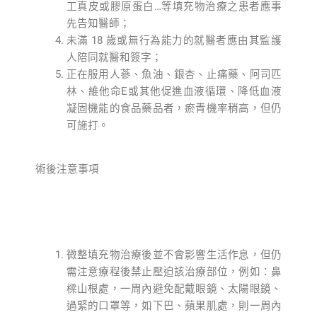
工真皮或膠原蛋白…等填充物治療之患者應事
先告知醫師；
未滿 18 歲或無行為能力的就醫者應由其監護
人陪同就醫和簽字；
正在服用人蔘、魚油、銀杏、止痛藥、阿司匹
林、維他命E或其他促進血液循環、降低血液
凝固機能的食品藥品者，瘀青機率稍高，但仍
可施打。
術後注意事項
微整填充物治療後並不會影響生活作息，但仍
需注意療程後禁止壓迫該治療部位，例如：鼻
樑山根處，一周內避免配戴眼鏡、太陽眼鏡、
過緊的口罩等，如下巴、蘋果肌處，則一周內