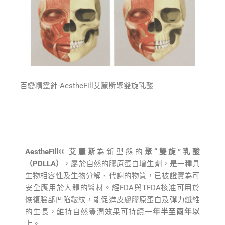
百變精靈針-AestheFill艾麗斯聚雙旋乳酸
AestheFill® 艾麗斯
為新型態的
聚“雙旋”乳酸
（PDLLA）
，屬於自然的膠原蛋白增生劑，是一種具
生物相容性及生物分解、代謝的物質，已被證實為可
安全應用於人體的醫材。經FDA與TFDA核准可⽤於
恢復臉部凹陷皺紋，能促進皮膚膠原蛋白及彈力纖維
的生長，維持⾃然豐潤效果可持續
⼀年半⾄兩年以
上
。