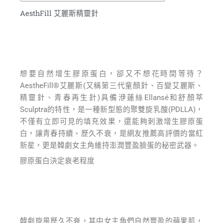
AesthFill 艾麗斯精靈針
想要自然增生膠原蛋白，卻又不想花時間等待？
AestheFill®艾麗斯(又稱第三代童顏針、百變艾麗斯、
精靈針、青春再生針)具備洢蓮絲Ellansé和舒顏萃
Sculptra的特性，是一種新型態的聚雙旋乳酸(PDLLA)，
不僅有立即可見的填充效果，還能夠刺激增生膠原蛋
白，讓青春持續、歷久不衰，是網友推薦高評價的當紅
新星，更是韓劇女主角維持澎潤豐盈臉蛋的秘密武器。
膠原蛋白決定衰老程度
韓劇旋風歷久不衰，其中女主角們自然豐盈的蘋果肌，