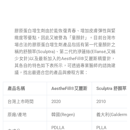
膠原蛋白增生劑由於能恢復青春、增加皮膚彈性與緊
緻度等優點，因此又被譽為「童顏針」。目前台灣市
場合法的膠原蛋白增生劑產品包括有第一代童顏針之
稱的舒顏萃(Sculptra)、第二代的洢蓮絲(Ellansé,又稱
少女針)以及最新加入的AestheFill®艾麗斯精靈針，
其各自的特色如下表所示，可透過專業醫師的諮詢建
議，找出最適合您的產品與療程方案：
產品名稱
AestheFill®艾麗斯
Sculptra 舒顏萃
台灣上市時間
2020
2010
原廠/產地
韓國(Regen)
義大利(Galderma
PDLLA
PLLA