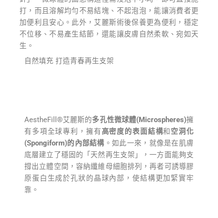
打，而且溶解均勻不易結塊、不起泡泡，能讓消費者更
加便利且安心。此外，艾麗斯術後保養更為便利，穩定
不位移、不易產生結節，還能讓皮膚自然柔軟、宛如天
生。
自然填充 打造青春再生支架
AestheFill®艾麗斯的
多孔性微球體(Microspheres)
擁
有多項全球專利，擁有
高密度的表面結構
和
空洞化
(Spongiform)的內部結構
。如此一來，就像是在肌膚
底層建立了穩固的「天然再生支架」，一方面能夠支
撐出立體空間，容納纖維母細胞排列，再者可誘導膠
原蛋白生成於孔狀的晶球內部，使結構更加緊實牢
靠。