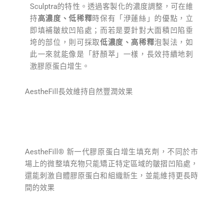
Sculptra的特性。透過客製化的濃度調整，可在維
持
高濃度、低稀釋
時保有「洢蓮絲」的優點，立
即填補皺紋凹陷處；而若是要針對大面積凹陷垂
垮的部位，則可採取
低濃度、高稀釋
泡製法，如
此一來就能像是「舒顏萃」一樣，長效持續地刺
激膠原蛋白增生。
AestheFill⻑效維持⾃然豐潤效果
AestheFill® 新⼀代膠原蛋⽩增生填充劑，不同於市
場上的微整填充物只能矯正特定區域的皺摺凹陷處，
還能刺激自體膠原蛋白和組織新生，並能維持更長時
間的效果