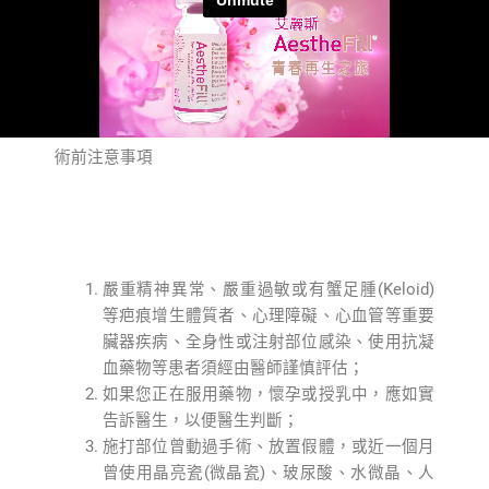
術前注意事項
嚴重精神異常、嚴重過敏或有蟹足腫(Keloid)
等疤痕增生體質者、心理障礙、心血管等重要
臟器疾病、全身性或注射部位感染、使用抗凝
血藥物等患者須經由醫師謹慎評估；
如果您正在服用藥物，懷孕或授乳中，應如實
告訴醫生，以便醫生判斷；
施打部位曾動過手術、放置假體，或近一個月
曾使用晶亮瓷(微晶瓷)、玻尿酸、水微晶、人