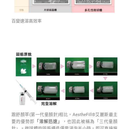
百變速溶高效率
跟舒顏萃(第一代童顏針)相比，AestheFill®艾麗斯最主
要的優勢即
「溶解迅速」
，也因此被稱為「三代童顏
針」。微球體的固態構造僅需浸泡半小時，即可直接施