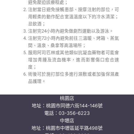
避免壓迫該療程處；
注射當日避免接觸患部、按摩注射的部位，可
用輕柔的動作配合室溫溫度以下的冷水清潔；
忌飲酒；
注射完24小時內避免做劇烈運動以及游泳。
注射完72小時內避免前往三溫暖、烤箱、蒸氣
間、溫泉、桑拿等高溫場所；
服用阿司匹林或其他類似抗凝血藥物者可能會
增加青腫及流血機率，進而影響傷口愈合速
度；
術後可於施打部位多進行濕敷或者加強保濕產
品護理。
桃園店
地址：
桃園市同德六街144-146號
電話：
03-356-6223
中壢店
地址：
桃園市中壢區延平路498號