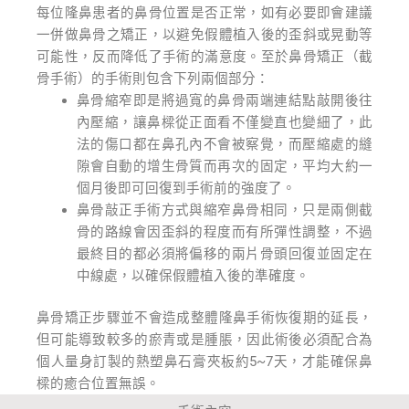
每位隆鼻患者的鼻骨位置是否正常，如有必要即會建議
一併做鼻骨之矯正，以避免假體植入後的歪斜或晃動等
可能性，反而降低了手術的滿意度。至於鼻骨矯正（截
骨手術）的手術則包含下列兩個部分：
鼻骨縮窄即是將過寬的鼻骨兩端連結點敲開後往
內壓縮，讓鼻樑從正面看不僅變直也變細了，此
法的傷口都在鼻孔內不會被察覺，而壓縮處的縫
隙會自動的增生骨質而再次的固定，平均大約一
個月後即可回復到手術前的強度了。
鼻骨敲正手術方式與縮窄鼻骨相同，只是兩側截
骨的路線會因歪斜的程度而有所彈性調整，不過
最終目的都必須將偏移的兩片骨頭回復並固定在
中線處，以確保假體植入後的準確度。
鼻骨矯正步驟並不會造成整體隆鼻手術恢復期的延長，
但可能導致較多的瘀青或是腫脹，因此術後必須配合為
個人量身訂製的熱塑鼻石膏夾板約5~7天，才能確保鼻
樑的癒合位置無誤。