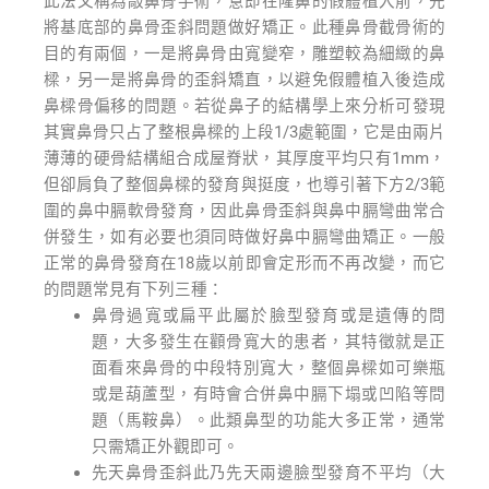
此法又稱為敲鼻骨手術，意即在隆鼻的假體植入前，先
將基底部的鼻骨歪斜問題做好矯正。此種鼻骨截骨術的
目的有兩個，一是將鼻骨由寬變窄，雕塑較為細緻的鼻
樑，另一是將鼻骨的歪斜矯直，以避免假體植入後造成
鼻樑骨偏移的問題。若從鼻子的結構學上來分析可發現
其實鼻骨只占了整根鼻樑的上段1/3處範圍，它是由兩片
薄薄的硬骨結構組合成屋脊狀，其厚度平均只有1mm，
但卻肩負了整個鼻樑的發育與挺度，也導引著下方2/3範
圍的鼻中膈軟骨發育，因此鼻骨歪斜與鼻中膈彎曲常合
併發生，如有必要也須同時做好鼻中膈彎曲矯正。一般
正常的鼻骨發育在18歲以前即會定形而不再改變，而它
的問題常見有下列三種：
鼻骨過寬或扁平此屬於臉型發育或是遺傳的問
題，大多發生在顴骨寬大的患者，其特徵就是正
面看來鼻骨的中段特別寬大，整個鼻樑如可樂瓶
或是葫蘆型，有時會合併鼻中膈下塌或凹陷等問
題（馬鞍鼻）。此類鼻型的功能大多正常，通常
只需矯正外觀即可。
先天鼻骨歪斜此乃先天兩邊臉型發育不平均（大