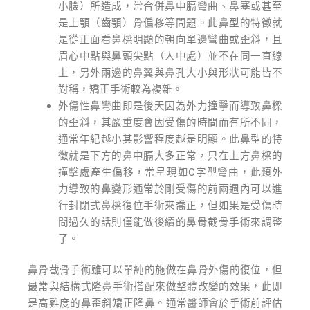
小臉）所造成，常合併鼻中膈彎曲、鼻塞或甚至
是上顎（齒顎）骨偏移等問題。此鼻型的特徵就
是從正面看鼻樑明顯的朝向單邊彎曲或歪斜，且
眉心中點與鼻頭尖點（人中處）並不在同一直線
上，另外兩邊的鼻翼與鼻孔大小與形狀可能皆不
對稱，矯正手術較為複雜。
外傷性鼻彎曲即是後天因為外力撞擊而導致鼻樑
的歪斜，其嚴重度會因受傷的時間而有所不同，
通常年紀越小其影響程度越是明顯。此鼻型的特
徵就是下方的鼻中膈大多正常，只在上方鼻樑的
撞擊處產生偏移，常呈現如C字型彎曲，此類外
力導致的鼻變形通常於剛受傷的前兩週內可以進
行封閉式鼻樑復位手術來喬正，但如果是受傷時
間過久的話則僅能做後續的鼻骨截骨手術來調整
了。
鼻骨截骨手術雖可以單純的施做在鼻骨外傷的復位，但
最常與結構式隆鼻手術搭配來做整體改變的效果，此即
是高難度的鼻歪斜矯正隆鼻。通常醫師會於手術前評估