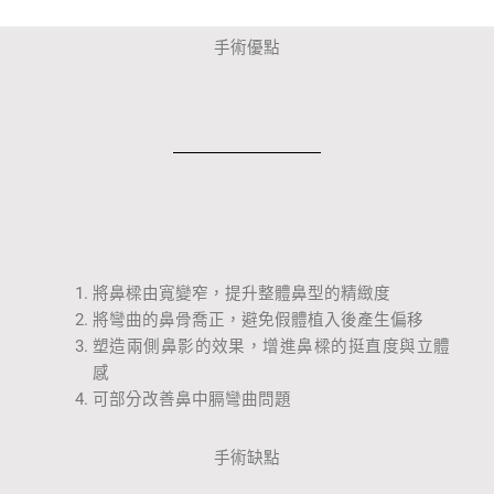
手術優點
將鼻樑由寬變窄，提升整體鼻型的精緻度
將彎曲的鼻骨喬正，避免假體植入後產生偏移
塑造兩側鼻影的效果，增進鼻樑的挺直度與立體
感
可部分改善鼻中膈彎曲問題
手術缺點