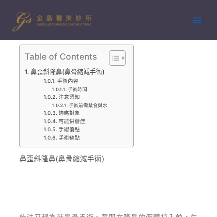
跳
至
主
要
內
Table of Contents
容
鼻歪斜隆鼻(鼻骨縮減手術)
手術內容
手術時間
注意須知
手術前需禁食與水
適應對象
可能併發症
手術優點
手術缺點
鼻歪斜隆鼻(鼻骨縮減手術)