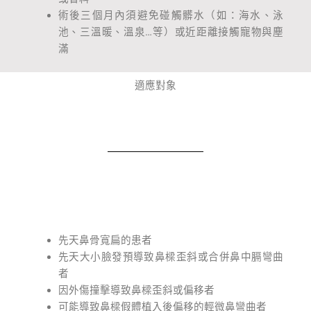
術後三個月內須避免碰觸髒水（如：海水、泳
池、三溫暖、溫泉…等）或近距離接觸寵物與塵
滿
適應對象
先天鼻骨寬扁的患者
先天大小臉發預導致鼻樑歪斜或合併鼻中膈彎曲
者
因外傷撞擊導致鼻樑歪斜或偏移者
可能導致鼻樑假體植入後偏移的輕微鼻彎曲者