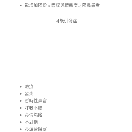
欲增加隆樑立體感與精緻度之隆鼻患者
可能併發症
疤痕
發炎
暫時性鼻塞
呼吸不順
鼻骨塌陷
不對稱
鼻淚管阻塞