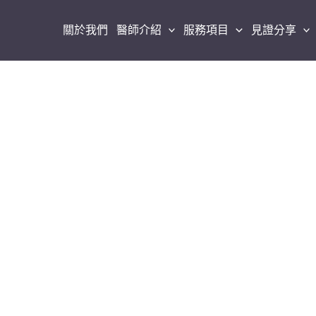
跳
至
關於我們
醫師介紹
服務項目
見證分享
主
要
內
容