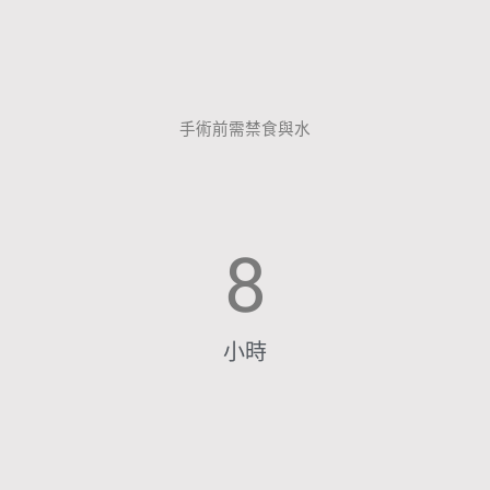
手術前需禁食與水
8
小時