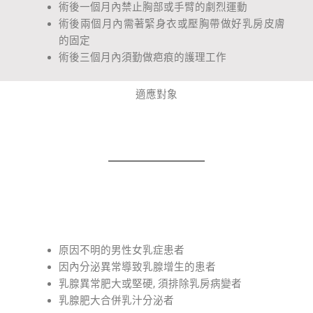
術後一個月內禁止胸部或手臂的劇烈運動
術後兩個月內需著緊身衣或壓胸帶做好乳房皮膚
的固定
術後三個月內須勤做疤痕的護理工作
適應對象
原因不明的男性女乳症患者
因內分泌異常導致乳腺增生的患者
乳腺異常肥大或堅硬, 須排除乳房病變者
乳腺肥大合併乳汁分泌者