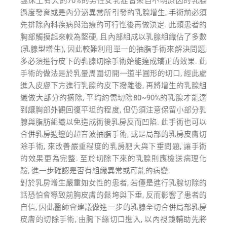
臨床上有大約70%的男性女乳症皆來自不明原因的乳腺
過度發育或是內分泌異常所引發的乳腺增生, 手術前必須
先排除內科疾病與治療的可行性後再做決定. 此類患者的
胸部觸摸起來較為堅硬, 且內部組成以乳腺組織佔了多數
(乳腺型增生), 因此較難利用單一的抽脂手術來解決問題,
多必須進行皮下的乳腺切除手術始能達成矯正的效果. 此
手術的做法是於乳暈周圍切開一道半圓形的切口, 經此處
進入皮膚下方進行乳腺的皮下撥離後, 再將增生的乳腺組
織做大部分的摘除, 平均約需切除80~90%的乳腺才能達
到讓胸部外觀回復平坦的程度, 但仍須注意保留小部分乳
腺與脂肪組織以免造成術後乳房反而凹陷. 此手術也可以
合併乳房週邊的超音波抽脂手術, 或是局部的乳房皮膚切
除手術, 來改善嚴重程度的乳房肥大與下垂問題, 讓手術
的效果更為完整. 至於切除下來的乳腺則應檢送病理化
驗, 進一步確認是否有組織異常或可能的病變.
對於乳房增生嚴重如女性的患者, 若僅是進行乳腺切除的
話恐怕會導致前胸皮膚的鬆垮與下垂, 反而影響了患者的
自信, 因此醫師會建議做進一步的乳腺全切合併局部乳房
皮膚的切除手術, 由胸下緣切口進入, 以內視鏡輔助先將