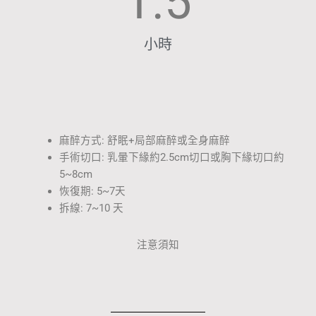
1.5
小時
麻醉方式: 舒眠+局部麻醉或全身麻醉
手術切口: 乳暈下緣約2.5cm切口或胸下緣切口約
5~8cm
恢復期: 5~7天
拆線: 7~10 天
注意須知