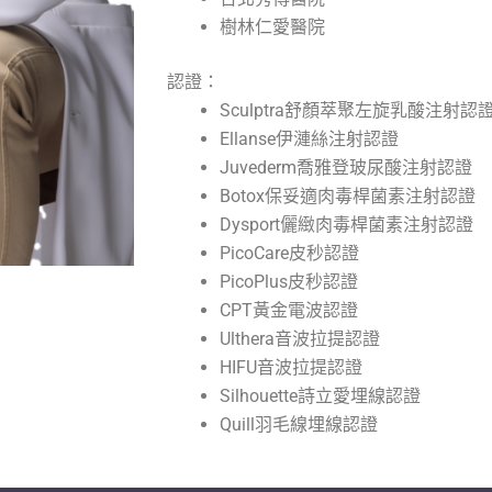
樹林仁愛醫院
認證：
Sculptra舒顏萃聚左旋乳酸注射認
Ellanse伊漣絲注射認證
Juvederm喬雅登玻尿酸注射認證
Botox保妥適肉毒桿菌素注射認證
Dysport儷緻肉毒桿菌素注射認證
PicoCare皮秒認證
PicoPlus皮秒認證
CPT黃金電波認證
Ulthera音波拉提認證
HIFU音波拉提認證
Silhouette詩立愛埋線認證
Quill羽毛線埋線認證