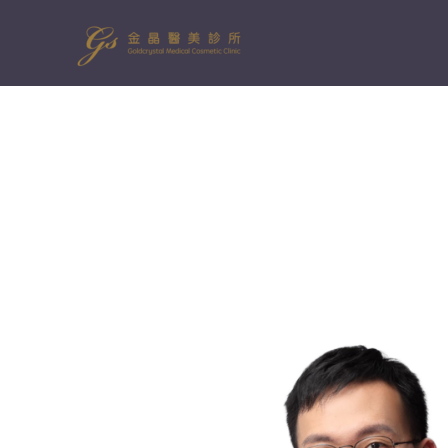
跳
至
主
要
內
容