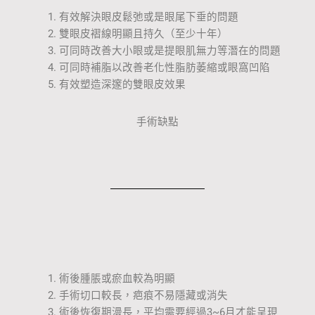
有效解決眼皮鬆弛或是眼尾下垂的問題
雙眼皮褶線明顯且持久（至少十年）
可同時改善大小眼或是提眼肌無力等潛在的問題
可同時補脂以改善老化性脂肪萎縮或眼窩凹陷
有效塑造深邃的雙眼皮效果
手術缺點
術後腫脹或瘀血較為明顯
手術切口較長，疤痕不易隱藏或消失
術後恢復期漫長，平均需要經過
3~6
月才能呈現