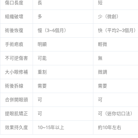
傷口長度
長
短
組織破壞
多
少（微創）
術後恢復
慢（3~6個月）
快（平均2~3個月
手術疤痕
明顯
輕微
不可逆傷害
可能
無
大小眼修補
重割
微調
術後拆線
需要
需要
合併開眼頭
可
可
提眼肌矯正
可
可（迷你切口法）
效果持久度
10~15年以上
約10年左右