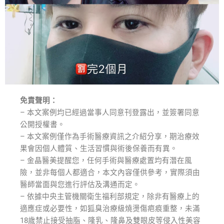
免責聲明：
– 本文案例均已經過當事人同意刊登露出，並簽署同意
公開授權書。
– 本文案例僅作為手術醫療資訊之介紹分享，期治療效
果會因個人體質、生活習慣與術後保養而有異。
– 金晶醫美提醒您，任何手術與醫療處置均有潛在風
險，並非每個人都適合，本文內容僅供參考，實際須由
醫師當面與您進行評估及溝通而定。
– 依據中央主管機關衛生福利部規定，除非有醫療上的
適應症或必要性，如狐臭治療級燒燙傷疤痕重整，未滿
18歲禁止接受抽脂、隆乳、隆鼻及雙眼皮等侵入性美容