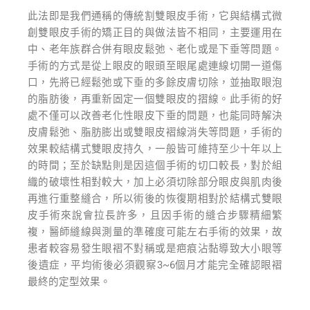
此法即是我們通稱的傳統割雙眼皮手術，它與結構式微
創雙眼皮手術的矯正目的與做法皆不相同，主要運用在
中、老年族群合併有眼皮鬆弛、老化或是下垂等問題。
手術的方式是從上眼皮的眼頭至眼尾處連線切開一道傷
口，先將已經鬆弛或下垂的多餘皮膚切除，並抽取眼泡
的脂肪後，再重新固定一個雙眼皮的摺線。此手術的好
處不僅可以改善老化性眼皮下垂的問題，也能同時解決
皮膚鬆弛、脂肪膨出或雙眼皮褶線消失等問題，手術的
效果較結構式雙眼皮持久，一般皆可維持至少十年以上
的時間；至於缺點則是因這個手術的切口較長，對於組
織的破壞性相對較大，加上必須切除部分眼皮與肌肉後
再進行重整縫合，所以術後的恢復期相對於結構式雙眼
皮手術來說會拉長許多，且因手術的縫合步驟精細繁
複，醫師縫線與測量的準確度可能左右手術的效果，故
患者較容易發生眼褶不對稱或是疤痕沾黏導致大小眼等
後遺症，平均術後必須觀察
3~6
個月才能完全確認眼褶
最終的定型效果。