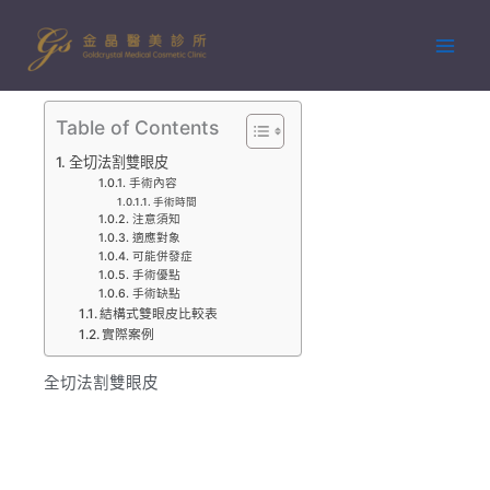
跳
至
主
要
內
Table of Contents
容
全切法割雙眼皮
手術內容
手術時間
注意須知
適應對象
可能併發症
手術優點
手術缺點
結構式雙眼皮比較表
實際案例
全切法割雙眼皮