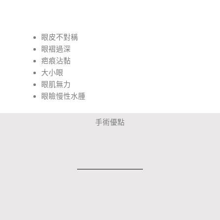
眼皮不對稱
眼褶過深
疤痕沾黏
大小眼
眼肌無力
眼瞼慢性水腫
手術優點