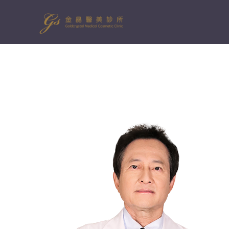
跳
至
主
要
內
容