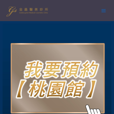
跳
至
主
要
內
容