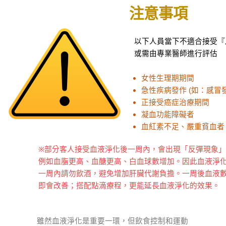
注意事項
以下人員當下不適合接受『
或需由專業醫師進行評估
女性生理期期間
急性疾病發作
(
如：感冒
正接受癌症治療期間
凝血功能障礙者
血紅素不足、嚴重貧血者
※
部分客人接受血液淨化後一周內，會出現「反彈現象
例如血脂更高、血醣更高、白血球數增加。因此血液淨
一周內請勿飲酒，避免增加肝臟代謝負擔。一周後血液
即會改善；搭配點滴療程，更能延長血液淨化的效果。
雖然血液淨化是重要一環，但飲食控制和運動