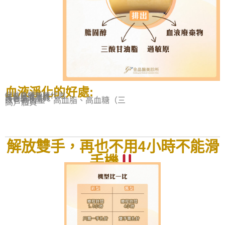
血液淨化的好處
:
促進身體新陳代謝
減少壞膽固醇
改善血液品質
改善高血壓、高血脂、高血糖（三
高）體質
解放雙手，再也不用
4
小時不能滑
手機