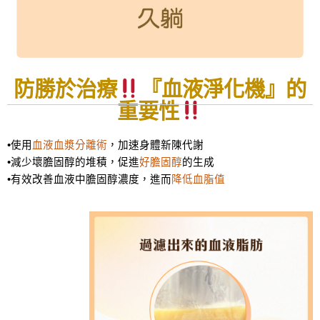
防勝於治療
『血液淨化機』的
重要性
•
使用
血液血漿分離術
，加速身體新陳代謝
•
減少壞膽固醇的堆積，促進
好膽固醇
的生成
•
有效改善血液中膽固醇濃度，進而
降低血脂值