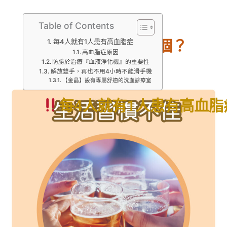
Table of Contents
以下原因你中了幾個？
每4人就有1人患有高血脂症
高血脂症原因
高血脂症原因
防勝於治療『血液淨化機』的重要性
解放雙手，再也不用4小時不能滑手機
【金晶】設有專屬舒適的洗血診療室
每
4
人就有
1
人患有高血脂