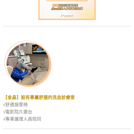
【金晶】設有專屬舒適的洗血診療室
√
舒適按摩椅
√
電影院片選台
√
專業護理人員陪同