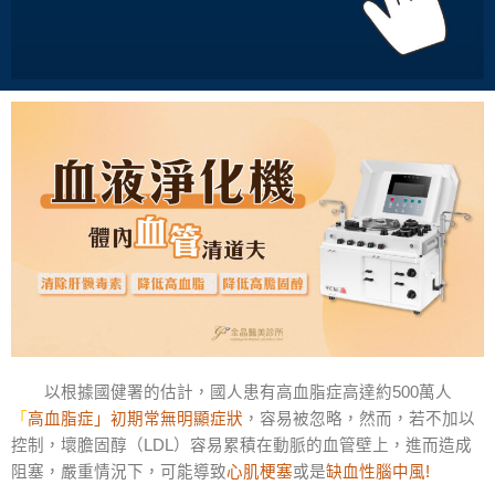
以
根據國健署的估計，國人患有高血脂症高達約
500
萬人
「
高血脂症」初期常無明顯症狀
，容易被忽略，然而，若不加以
控制，壞膽固醇（
LDL
）容易累積在動脈的血管壁上，進而造成
阻塞，嚴重情況下，可能導致
心肌梗塞
或是
缺血性腦中風
!