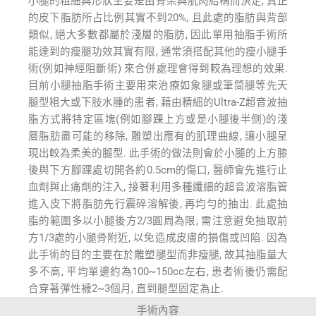
小腿的粗細與形狀主要是由骨架與肌肉結構而決定, 真正
的皮下脂肪所占比例其實不到20%, 且此處的脂肪與背部
類似, 絕大多數都屬於淺層的脂肪, 因此單用抽脂手術所
能達到的瘦腿功效其實有限, 通常須搭配其他的瘦小腿手
術(例如神經阻斷術) 來合併處理會得到較為理想的效果.
目前小腿抽脂手術主要用來治療如象腿或筆筒腿等先天
腿型粗大或下肢水腫的患者, 藉由精細的Ultra-Z超音波抽
脂方式將特定區塊(例如腳踝上方或是小腿後半側)的淺
層脂肪盡可能的移除, 雕塑出應有的肌理曲線, 讓小腿呈
現出較為柔美的腿型. 此手術的做法則會於小腿的上方膝
後與下方腳踝處切開各約0.5cm的傷口, 醫師會先進行止
血劑與止痛劑的注入, 接著利用多種纖細的超音波溶脂管
進入皮下將脂肪先行震碎溶解後, 再均勻的抽出. 此處抽
脂的範圍多以小腿後方2/3圓周為限, 需注意避免抽取前
方1/3處的小腿骨附近, 以免造成皮膚的損傷或凹陷. 因為
此手術的目的主要在於雕塑腿型而非瘦腿, 故其抽脂量大
多不高, 平均單邊約為100~150cc左右, 患者術後仍需配
合穿著彈性襪2~3個月, 直到腿型固定為止.
手術內容