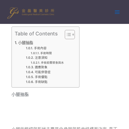
跳
至
主
要
內
Table of Contents
容
小腿抽脂
手術內容
手術時間
注意須知
手術前需禁食與水
適應對象
可能併發症
手術優點
手術缺點
小腿抽脂