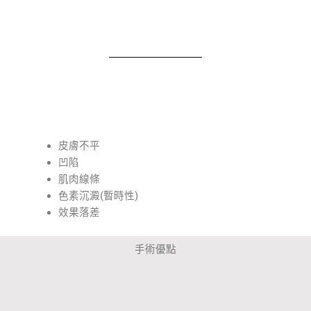
皮膚不平
凹陷
肌肉線條
色素沉澱(暫時性)
效果落差
手術優點