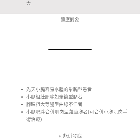
大
適應對象
先天小腿容易水腫的象腿型患者
小腿粗壯肥胖如筆筒型腿者
腳踝粗大等腿型曲線不佳者
小腿肥胖合併肌肉型蘿蔔腿者(可合併小腿肌肉手
術治療)
可能併發症